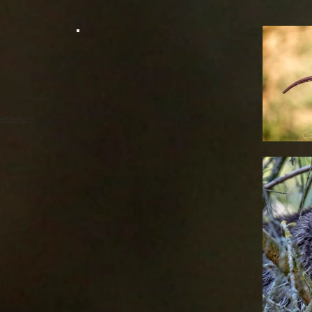
ace
Grey Face
n
München
nn
Hellabrunn
anzeigen