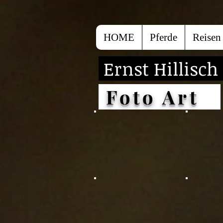
HOME
Pferde
Reisen
Ernst Hillisch
Foto Art
Luchsweibchen
The Fac
Tierpark Lohberg
Hellabrun
München
Tiger
Polarfu
München
Münche
Hellabrunn
Hellabru