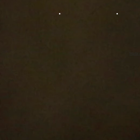
Rhinomutter
Black F
München
Münche
Hellabrunn
Hellabru
Mehr 