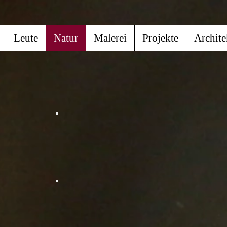
Leute
Natur
Malerei
Projekte
Archite
e
Zebra
n
München
Hellabrunn
chs
Eisbären mit Zuschauern
n
München Hellabrunn
nn